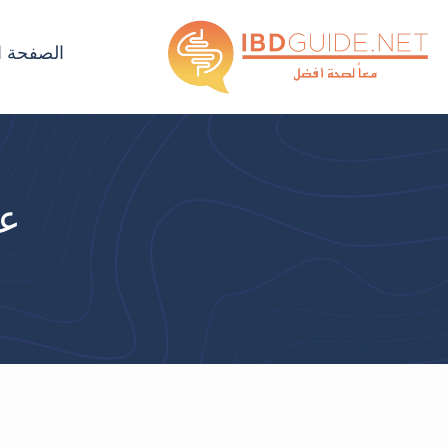
الصفحة ا
عل